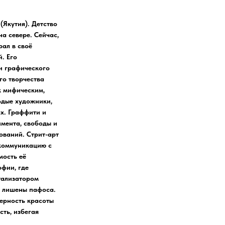
(Якутия). Детство
а севере. Сейчас,
рал в своё
. Его
и графического
го творчества
к мифическим,
одые художники,
ах. Граффити и
имента, свободы и
ований. Стрит-арт
 коммуникацию с
мость её
фии, где
атализатором
е лишены пафоса.
ерность красоты
сть, избегая