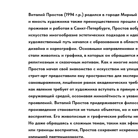
Виталий Простов (1994 г.р.) родился в городе Мирный 
и юность художника также преимущественно прошли н
проживая и работая в Санкт-Петербурге, Простов воб
искусство многообразие эстетических подходов и идей
художественный путь начался с образования в област
дизайна и хореографии. Основными направлениями е
стали живопись и графика, в которых он обращается 
религиозным и сказочным мотивам. Как и многие мол
Простов начал своё знакомство с искусством на улиц
стрит-арт предоставили ему пространство для экспер
самовыражения, лишённое рамок академических треб
как явление требует от художника вступать в прямую
окружающей
средой, осознавая мимолётность и уязви
проявлений. Виталий Простов придерживается филосо
произведение становится не только объектом, но и к
восприятия. Его живописные и графические работы н
Но даже обращаясь к сложным темам, таким как эфем
или границы восприятия, Простов сохраняет искренно
излишней претенциозности.